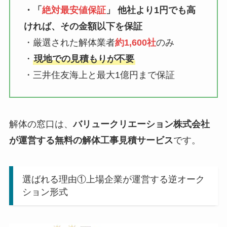
・「
絶対最安値保証
」 他社より1円でも高
ければ、その金額以下を保証
・厳選された解体業者
約1,600社
のみ
・
現地での見積もりが不要
・三井住友海上と最大1億円まで保証
解体の窓口は、
バリュークリエーション株式会社
が運営する無料の解体工事見積サービス
です。
選ばれる理由①上場企業が運営する逆オーク
ション形式