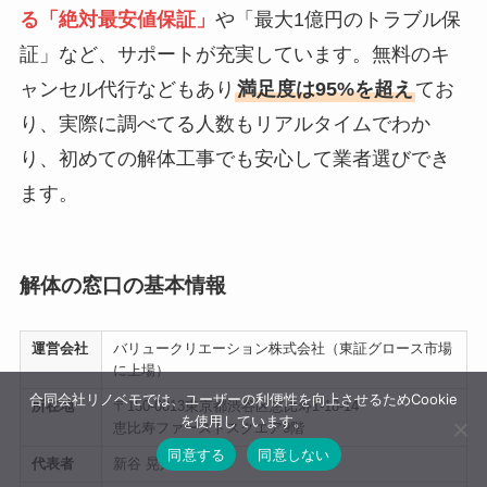
る「絶対最安値保証」
や「最大1億円のトラブル保
証」など、サポートが充実しています。無料のキ
ャンセル代行などもあり
満足度は95%を超え
てお
り、実際に調べてる人数もリアルタイムでわか
り、初めての解体工事でも安心して業者選びでき
ます。
解体の窓口の基本情報
運営会社
バリュークリエーション株式会社（東証グロース市場
に上場）
合同会社リノベモでは、ユーザーの利便性を向上させるためCookie
所在地
〒150-0013東京都渋谷区恵比寿1-18-14
を使用しています。
恵比寿ファーストスクエア9階
同意する
同意しない
代表者
新谷 晃人