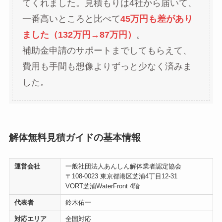
てくれました。見積もりは4社から届いて、
一番高いところと比べて
45万円も差があり
ました（132万円→87万円）
。
補助金申請のサポートまでしてもらえて、
費用も手間も想像よりずっと少なく済みま
した。
解体無料見積ガイドの基本情報
運営会社
一般社団法人あんしん解体業者認定協会
〒108-0023 東京都港区芝浦4丁目12-31
VORT芝浦WaterFront 4階
代表者
鈴木佑一
対応エリア
全国対応