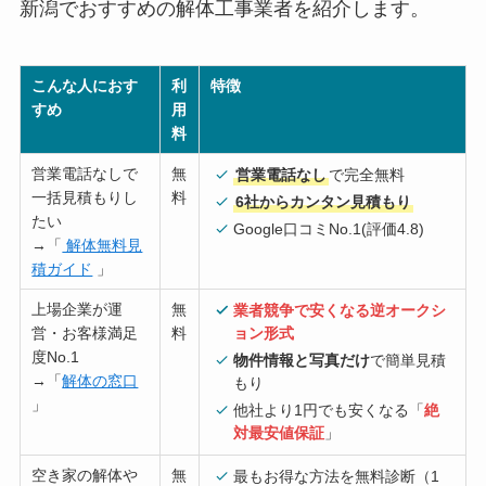
新潟でおすすめの解体工事業者を紹介します。
こんな人におす
利
特徴
すめ
用
料
営業電話なしで
無
営業電話なし
で完全無料
一括見積もりし
料
6社からカンタン見積もり
たい
Google口コミNo.1(評価4.8)
→「
解体無料見
積ガイド
」
上場企業が運
無
業者競争で安くなる逆オークシ
営・お客様満足
料
ョン形式
度No.1
物件情報と写真だけ
で簡単見積
→「
解体の窓口
もり
」
他社より1円でも安くなる「
絶
対最安値保証
」
空き家の解体や
無
最もお得な方法を無料診断（1