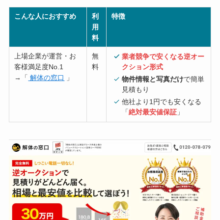
こんな人におすすめ
利
特徴
用
料
上場企業が運営・お
無
業者競争で安くなる逆オー
客様満足度No.1
料
クション形式
→「
解体の窓口
」
物件情報と写真だけ
で簡単
見積もり
他社より1円でも安くなる
「
絶対最安値保証
」