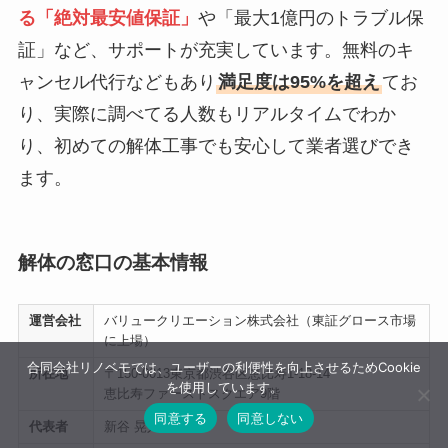
る「絶対最安値保証」
や「最大1億円のトラブル保
証」など、サポートが充実しています。無料のキ
ャンセル代行などもあり
満足度は95%を超え
てお
り、実際に調べてる人数もリアルタイムでわか
り、初めての解体工事でも安心して業者選びでき
ます。
解体の窓口の基本情報
運営会社
バリュークリエーション株式会社（東証グロース市場
に上場）
合同会社リノベモでは、ユーザーの利便性を向上させるためCookie
所在地
〒150-0013東京都渋谷区恵比寿1-18-14
を使用しています。
恵比寿ファーストスクエア9階
同意する
同意しない
代表者
新谷 晃人