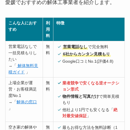
愛媛でおすすめの解体工事業者を紹介します。
こんな人におす
利
特徴
すめ
用
料
営業電話なしで
無
営業電話なし
で完全無料
一括見積もりし
料
6社からカンタン見積もり
たい
Google口コミNo.1(評価4.8)
→「
解体無料見
積ガイド
」
上場企業が運
無
業者競争で安くなる逆オークシ
営・お客様満足
料
ョン形式
度No.1
物件情報と写真だけ
で簡単見積
→「
解体の窓口
もり
」
他社より1円でも安くなる「
絶
対最安値保証
」
空き家の解体や
無
最もお得な方法を無料診断（1