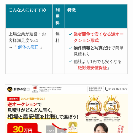
こんな人におすすめ
利
特徴
用
料
上場企業が運営・お
無
業者競争で安くなる逆オー
客様満足度No.1
料
クション形式
→「
解体の窓口
」
物件情報と写真だけ
で簡単
見積もり
他社より1円でも安くなる
「
絶対最安値保証
」