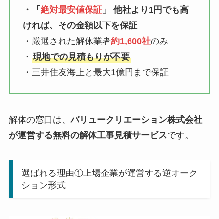
・「
絶対最安値保証
」 他社より1円でも高
ければ、その金額以下を保証
・厳選された解体業者
約1,600社
のみ
・
現地での見積もりが不要
・三井住友海上と最大1億円まで保証
解体の窓口は、
バリュークリエーション株式会社
が運営する無料の解体工事見積サービス
です。
選ばれる理由①上場企業が運営する逆オーク
ション形式