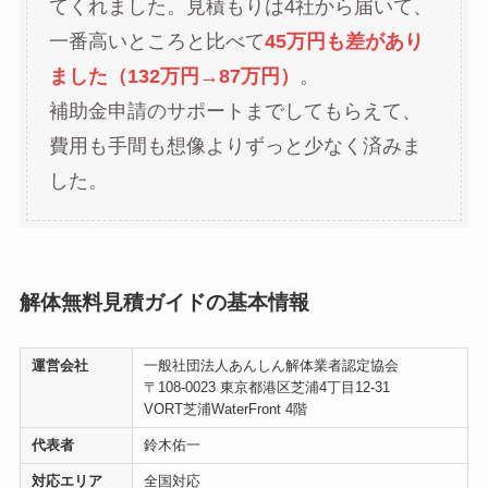
てくれました。見積もりは4社から届いて、
一番高いところと比べて
45万円も差があり
ました（132万円→87万円）
。
補助金申請のサポートまでしてもらえて、
費用も手間も想像よりずっと少なく済みま
した。
解体無料見積ガイドの基本情報
運営会社
一般社団法人あんしん解体業者認定協会
〒108-0023 東京都港区芝浦4丁目12-31
VORT芝浦WaterFront 4階
代表者
鈴木佑一
対応エリア
全国対応