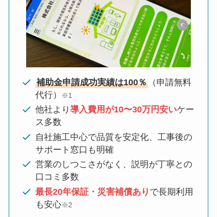
補助金申請成功実績は100％
（申請無料
代行）
※1
他社より
導入費用が10〜30万円安い
ケー
ス多数
自社施工中心で品質を安定化、工事後の
サポート窓口も明確
営業のしつこさがなく、説明が丁寧との
口コミ多数
最長20年保証・災害補償あり
で長期利用
も安心
※2