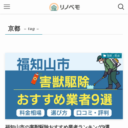
京都
– tag –
害獣・害虫
福知山市の害獣駆除おすすめ業者ランキング9選